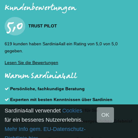
Kundenbewertungen
5,0
TRUST PILOT
619 kunden haben Sardinia4all ein Rating von 5,0 von 5,0
gegeben.
Lesen Sie die Bewertungen
Warum Sardinia4all
Persönliche, fachkundige Beratung
Experten mit besten Kenntnissen über Sardinien
Sardinia4all verwendet
Cookies
Maßgeschneiderte Reisen, speziell für Sie
OK
für ein besseres Nutzererlebnis.
Wir machen
Sardinien
zu einem unvergesslichen Erlebnis!
Mehr Info gem. EU-Datenschutz-