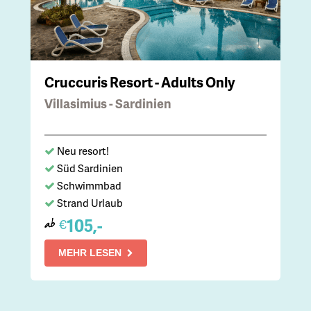
Cruccuris Resort - Adults Only
Villasimius - Sardinien
Neu resort!
Süd Sardinien
Schwimmbad
Strand Urlaub
105,-
€
ab
MEHR LESEN