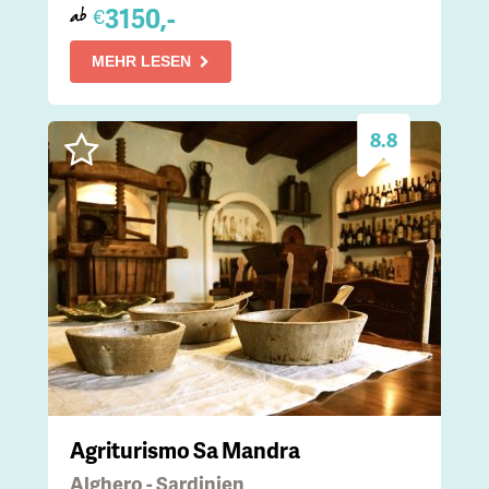
3150,-
€
ab
MEHR LESEN
8.8
Agriturismo Sa Mandra
Alghero - Sardinien