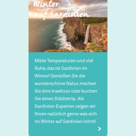
Winter
auf Sardinien
Milde Temperaturen und viel
Ruhe, das ist Sardinien im
Winter! Genießen Sie die
wunderschöne Natur, machen
Sie eine Inseltour oder buchen
Sie einen Städtetrip. Als
Sardinien-Experten zeigen wir
Ihnen natürlich gerne was sich
im Winter auf Sardinien lohnt!