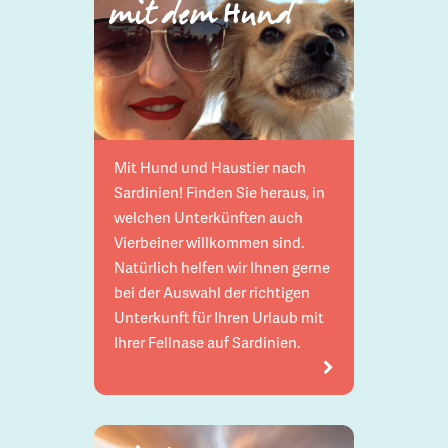
mit dem Hund
Mit Hund und Haustier nach
Sardinien! Finden Sie heraus, in
welchen Unterkünften auch
Vierbeiner willkommen sind.
Natürlich helfen wir Ihnen gerne
bei der Auswahl der richtigen
Unterkunft für Ihren Urlaub mit
Ihrer Fellnase auf Sardinien.