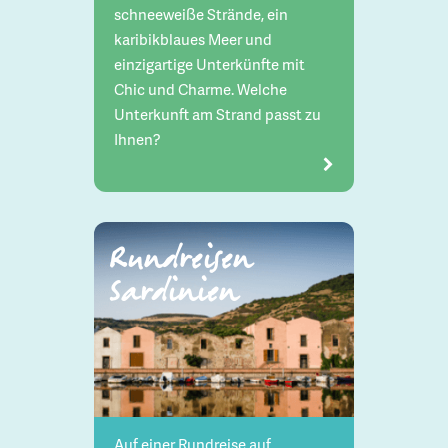
schneeweiße Strände, ein
karibikblaues Meer und
einzigartige Unterkünfte mit
Chic und Charme. Welche
Unterkunft am Strand passt zu
Ihnen?
Rundreisen
Sardinien
Auf einer Rundreise auf