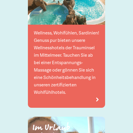
Wellness, Wohlfühlen, Sardinien!
Genuss pur bieten unsere
Wellnesshotels der Trauminsel
im Mittelmeer. Tauchen Sie ab
bei einer Entspannungs-
Massage oder gönnen Sie sich
eine Schönheitsbehandlung in
unseren zertifizierten
Wohlfühlhotels.
Im Urlaub