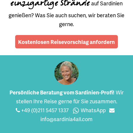
einzigartige Strände
auf Sardinien
genießen? Was Sie auch suchen, wir beraten Sie
gerne.
Kostenlosen Reisevorschlag anfordern
Persönliche Beratung vom Sardinien-Profi!
Wir
stellen Ihre Reise gerne für Sie zusammen.
+49 (0)211 5457 1337
WhatsApp
info@sardinia4all.com