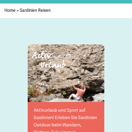
Home
>
Sardinien Reisen
Activ
Urlaub
Aktivurlaub und Sport auf
Sardinien! Erleben Sie Sardinien
Outdoor beim Wandern,
Klettern, Schwimmen,