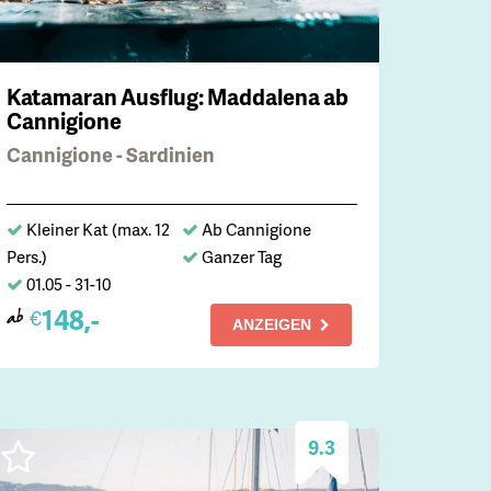
Katamaran Ausflug: Maddalena ab
Cannigione
Cannigione - Sardinien
Kleiner Kat (max. 12
Ab Cannigione
Pers.)
Ganzer Tag
01.05 - 31-10
148,-
€
ab
ANZEIGEN
9.3