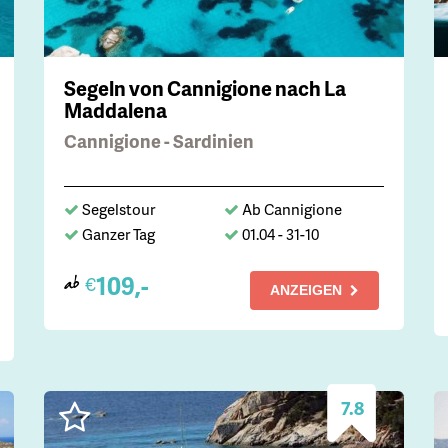
Segeln von Cannigione nach La
Maddalena
Cannigione - Sardinien
Segelstour
Ab Cannigione
Ganzer Tag
01.04 - 31-10
109,-
€
ab
ANZEIGEN
7.8