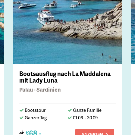
Bootsausflug nach La Maddalena
mit Lady Luna
Palau - Sardinien
Bootstour
Ganze Familie
Ganzer Tag
01.06. - 30.09.
68,-
€
ab
ANZEIGEN