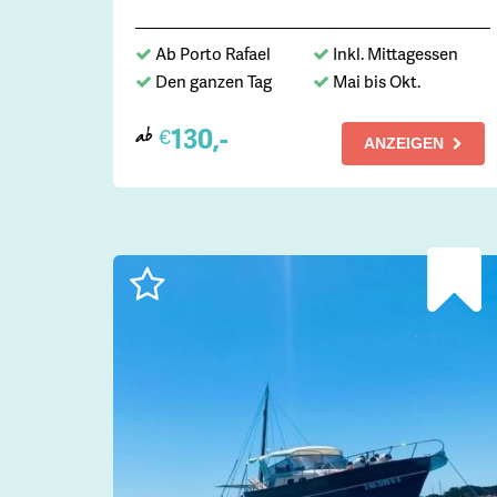
Ab Porto Rafael
Inkl. Mittagessen
Den ganzen Tag
Mai bis Okt.
130,-
€
ab
ANZEIGEN