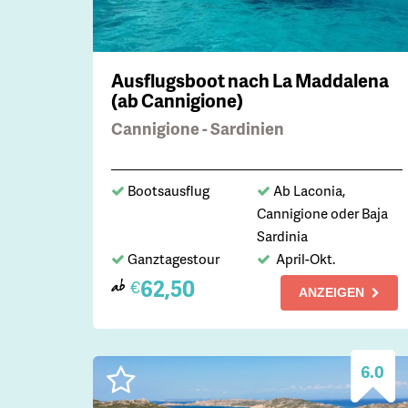
Ausflugsboot nach La Maddalena
(ab Cannigione)
Cannigione - Sardinien
Bootsausflug
Ab Laconia,
Cannigione oder Baja
Sardinia
Ganztagestour
April-Okt.
62,50
€
ab
ANZEIGEN
6.0