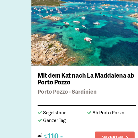
Mit dem Kat nach La Maddalena ab
Porto Pozzo
Porto Pozzo - Sardinien
Segelstour
Ab Porto Pozzo
Ganzer Tag
110,-
€
ab
ANZEIGEN