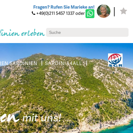
Fragen? Rufen Sie Marieke an!
+49(0)211 5457 1337 oder
dinien erleben
REN SARDINIEN
SARDINIA4ALL
ien
mit uns!