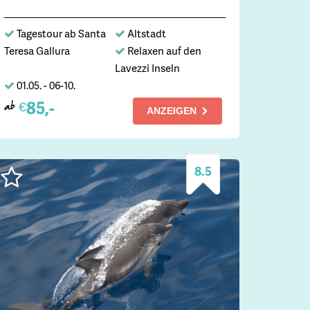
Tagestour ab Santa
Altstadt
Teresa Gallura
Relaxen auf den
Lavezzi Inseln
01.05. - 06-10.
85,-
€
ab
ANZEIGEN
8.5