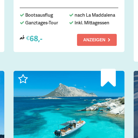
Bootsausflug
nach La Maddalena
Ganztages-Tour
Inkl. Mittagessen
68,-
€
ab
ANZEIGEN