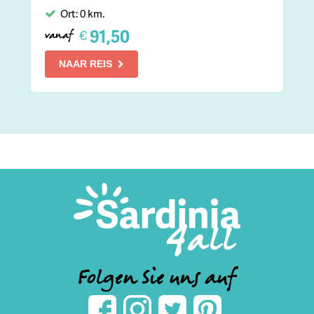
Ort: 0 km.
91,50
€
vanaf
NAAR REIS
Folgen Sie uns auf