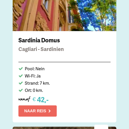
Sardinia Domus
Cagliari - Sardinien
Pool: Nein
Wi-Fi: Ja
Strand: 7 km.
Ort: 0 km.
42,-
€
vanaf
NAAR REIS