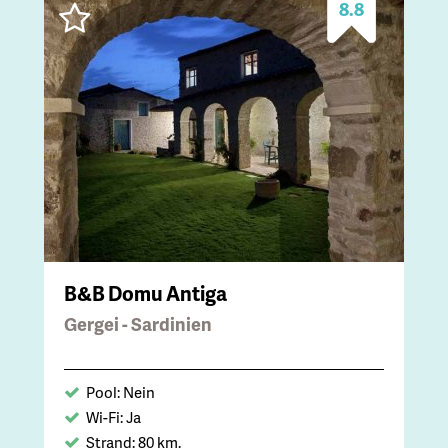
8.8
B&B Domu Antiga
Gergei - Sardinien
Pool: Nein
Wi-Fi: Ja
Strand: 80 km.