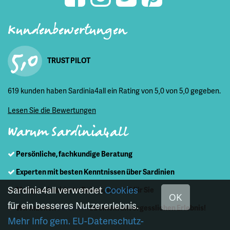
Kundenbewertungen
5,0
TRUST PILOT
619 kunden haben Sardinia4all ein Rating von 5,0 von 5,0 gegeben.
Lesen Sie die Bewertungen
Warum Sardinia4all
Persönliche, fachkundige Beratung
Experten mit besten Kenntnissen über Sardinien
Sardinia4all verwendet
Cookies
Maßgeschneiderte Reisen, speziell für Sie
OK
für ein besseres Nutzererlebnis.
Wir machen
Sardinien
zu einem unvergesslichen Erlebnis!
Mehr Info gem. EU-Datenschutz-