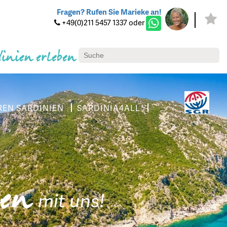
Fragen? Rufen Sie Marieke an!
+49(0)211 5457 1337 oder
dinien erleben
REN SARDINIEN
SARDINIA4ALL
ien
mit uns!