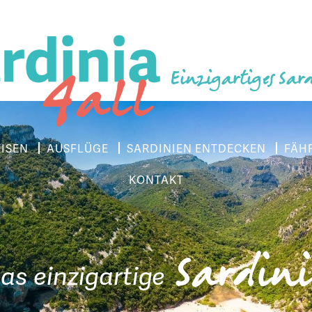
Einzigartiges Sar
EISEN
AUSFLÜGE
SARDINIEN ENTDECKEN
FÄH
KONTAKT
Sardin
as einzigartige