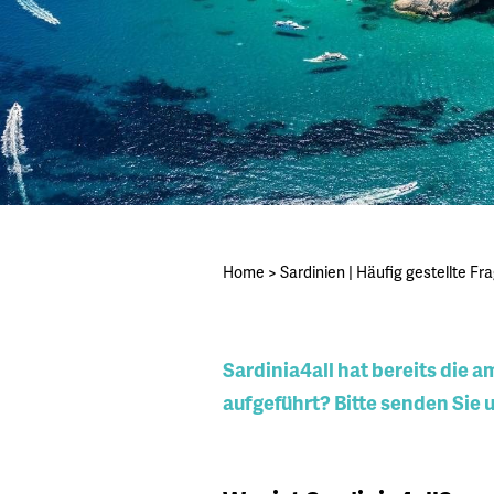
Home
>
Sardinien | Häufig gestellte Fr
Sardinia4all hat bereits die a
aufgeführt? Bitte senden Sie 