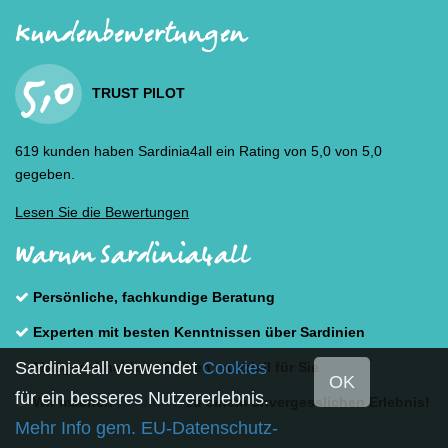
Kundenbewertungen
5,0
TRUST PILOT
619 kunden haben Sardinia4all ein Rating von 5,0 von 5,0
gegeben.
Lesen Sie die Bewertungen
Warum Sardinia4all
Persönliche, fachkundige Beratung
Experten mit besten Kenntnissen über Sardinien
Sardinia4all verwendet
Cookies
Maßgeschneiderte Reisen, speziell für Sie
OK
für ein besseres Nutzererlebnis.
Wir machen
Sardinien
zu einem unvergesslichen Erlebnis!
Mehr Info gem. EU-Datenschutz-