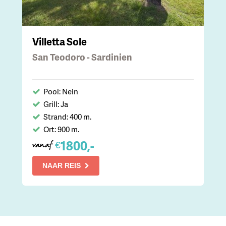
Villetta Sole
San Teodoro - Sardinien
Pool: Nein
Grill: Ja
Strand: 400 m.
Ort: 900 m.
1800,-
€
vanaf
NAAR REIS