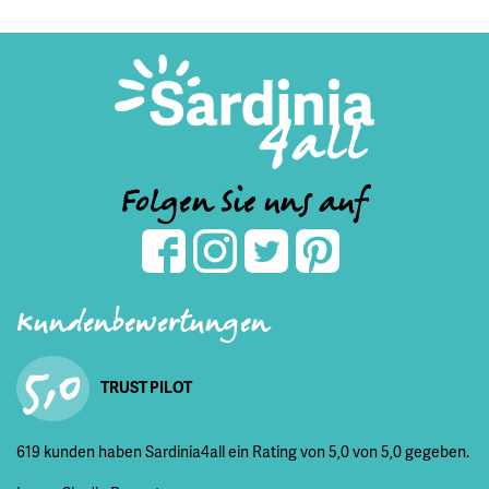
Folgen Sie uns auf
Kundenbewertungen
5,0
TRUST PILOT
619 kunden haben Sardinia4all ein Rating von 5,0 von 5,0 gegeben.