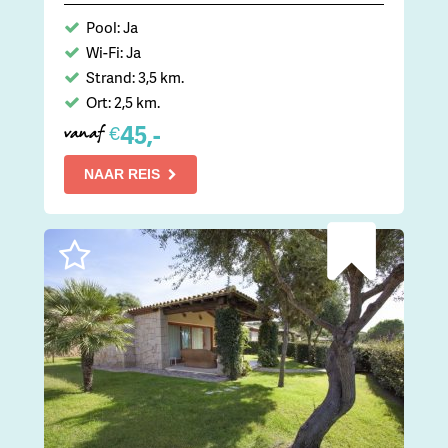
Pool: Ja
Wi-Fi: Ja
Strand: 3,5 km.
Ort: 2,5 km.
45,-
€
vanaf
NAAR REIS