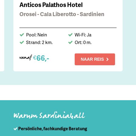
Anticos Palathos Hotel
Orosei - Cala Liberotto - Sardinien
Pool: Nein
Wi-Fi: Ja
Strand: 2 km.
Ort: 0 m.
66,-
€
vanaf
NAAR REIS
Warum Sardinia4all
Persönliche, fachkundige Beratung