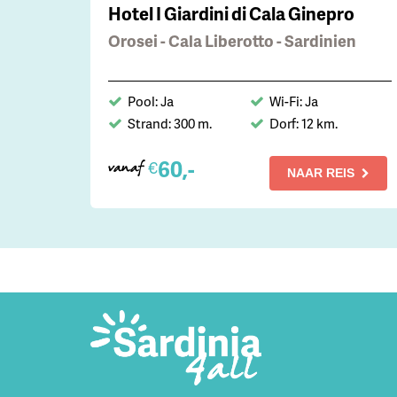
Hotel I Giardini di Cala Ginepro
Orosei - Cala Liberotto - Sardinien
Pool: Ja
Wi-Fi: Ja
Strand: 300 m.
Dorf: 12 km.
60,-
€
vanaf
NAAR REIS