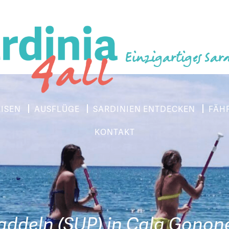
Einzigartiges Sar
EISEN
AUSFLÜGE
SARDINIEN ENTDECKEN
FÄH
KONTAKT
addeln (SUP) in Cala Gonon