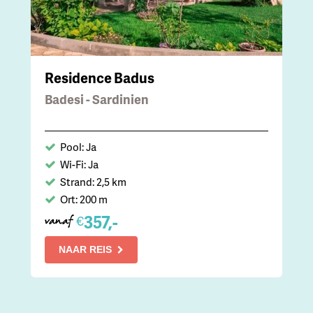
Residence Badus
Badesi - Sardinien
Pool: Ja
Wi-Fi: Ja
Strand: 2,5 km
Ort: 200 m
357,-
€
vanaf
NAAR REIS