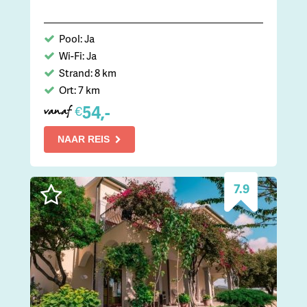
Pool: Ja
Wi-Fi: Ja
Strand: 8 km
Ort: 7 km
54,-
€
vanaf
NAAR REIS
7.9