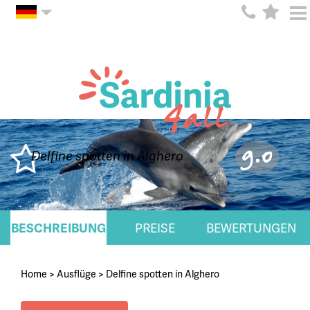
9.0
Delfine spotten in Alghero
BESCHREIBUNG
PREISE
BEWERTUNGEN
Home
>
Ausflüge
>
Delfine spotten in Alghero