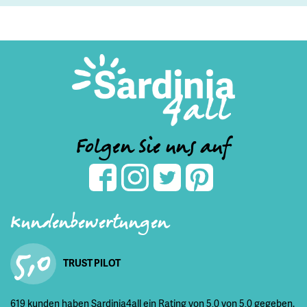
Folgen Sie uns auf
Kundenbewertungen
5,0
TRUST PILOT
619 kunden haben Sardinia4all ein Rating von 5,0 von 5,0 gegeben.