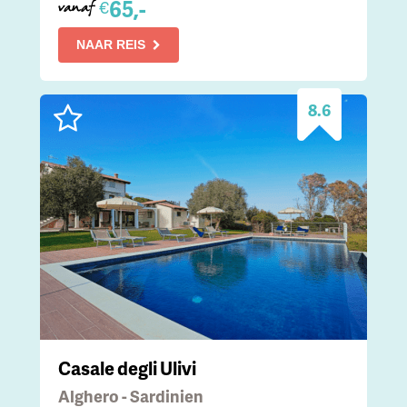
65,-
€
vanaf
NAAR REIS
8.6
Casale degli Ulivi
Alghero - Sardinien