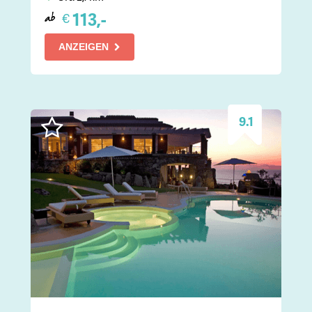
113,-
€
ab
ANZEIGEN
9.1