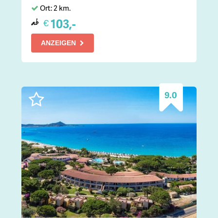
Ort: 2 km.
103,-
€
ab
ANZEIGEN
9.0