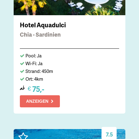
Hotel Aquadulci
Chia - Sardinien
Pool: Ja
Wi-Fi: Ja
Strand: 450m
Ort: 4km
75,-
€
ab
ANZEIGEN
7.5