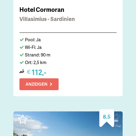
Hotel Cormoran
Villasimius - Sardinien
Pool: Ja
Wi-Fi: Ja
Strand: 90 m
Ort: 2,5 km
112,-
€
ab
ANZEIGEN
8.5