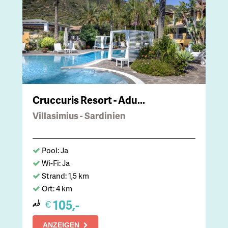
Cruccuris Resort - Adu...
Villasimius - Sardinien
Pool: Ja
Wi-Fi: Ja
Strand: 1,5 km
Ort: 4 km
105,-
€
ab
ANZEIGEN