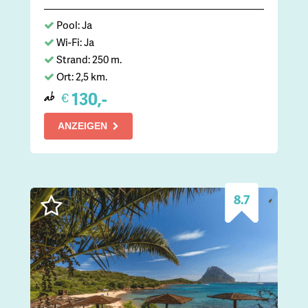
Pool: Ja
Wi-Fi: Ja
Strand: 250 m.
Ort: 2,5 km.
130,-
€
ab
ANZEIGEN
8.7