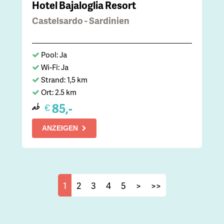
Hotel Bajaloglia Resort
Castelsardo - Sardinien
Pool: Ja
Wi-Fi: Ja
Strand: 1,5 km
Ort: 2.5 km
85,-
€
ab
ANZEIGEN
1
2
3
4
5
>
>>