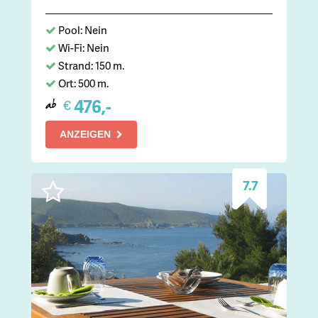
Pool: Nein
Wi-Fi: Nein
Strand: 150 m.
Ort: 500 m.
476,-
€
ab
ANZEIGEN
7.7