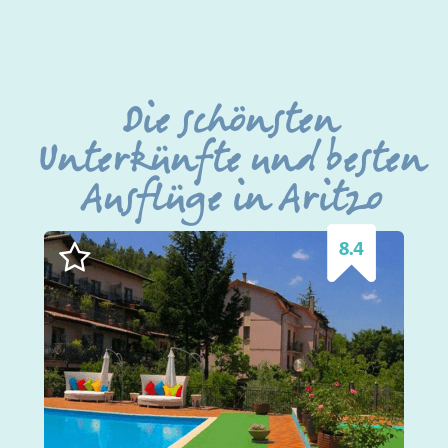
Die schönsten
Unterkünfte und besten
Ausflüge in Aritzo
8.4