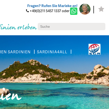
Fragen? Rufen Sie Marieke an!
+49(0)211 5457 1337 oder
dinien erleben
REN SARDINIEN
SARDINIA4ALL
nien