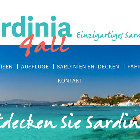
Einzigartiges Sar
EISEN
AUSFLÜGE
SARDINIEN ENTDECKEN
FÄH
KONTAKT
decken Sie Sardi