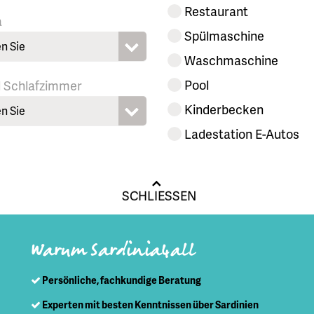
Restaurant
a
Spülmaschine
n Sie
Waschmaschine
Pool
l Schlafzimmer
Kinderbecken
n Sie
Ladestation E-Autos
SCHLIESSEN
Warum Sardinia4all
Persönliche, fachkundige Beratung
Experten mit besten Kenntnissen über Sardinien