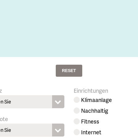
RESET
z
Einrichtungen
Klimaanlage
n Sie
Nachhaltig
ote
Fitness
n Sie
Internet