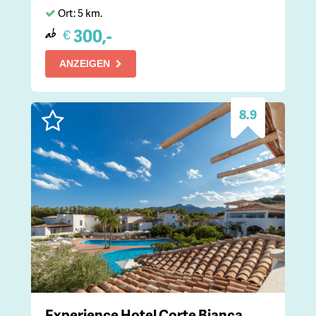
Ort: 5 km.
300,-
€
ab
ANZEIGEN
8.9
Experience Hotel Corte Bianca