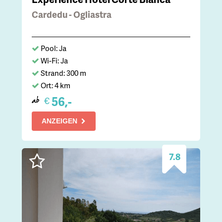
Cardedu - Ogliastra
Pool: Ja
Wi-Fi: Ja
Strand: 300 m
Ort: 4 km
56,-
€
ab
ANZEIGEN
7.8