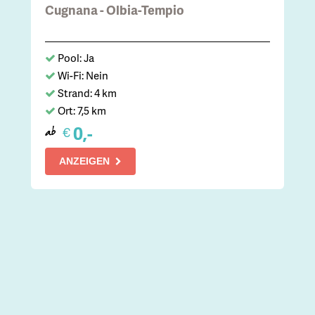
Cugnana - Olbia-Tempio
Pool: Ja
Wi-Fi: Nein
Strand: 4 km
Ort: 7,5 km
0,-
€
ab
ANZEIGEN