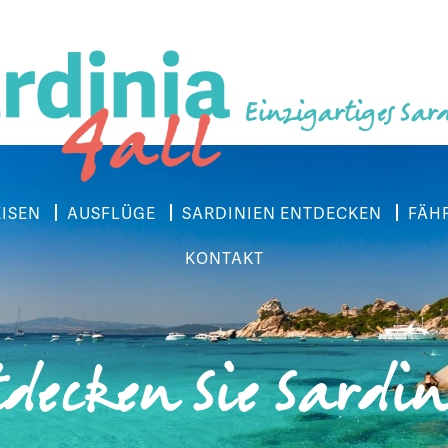
Einzigartiges Sar
EISEN
AUSFLÜGE
SARDINIEN ENTDECKEN
FÄH
KONTAKT
decken Sie Sardi