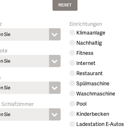
RESET
z
Einrichtungen
Klimaanlage
n Sie
Nachhaltig
ote
Fitness
n Sie
Internet
Restaurant
a
Spülmaschine
n Sie
Waschmaschine
Pool
l Schlafzimmer
Kinderbecken
n Sie
Ladestation E-Autos