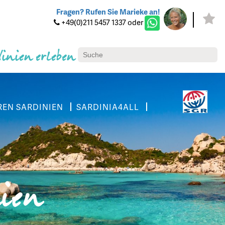
Fragen? Rufen Sie Marieke an!
+49(0)211 5457 1337 oder
dinien erleben
REN SARDINIEN
SARDINIA4ALL
nien