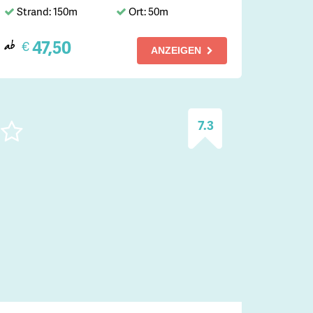
Strand: 150m
Ort: 50m
47,50
€
ab
ANZEIGEN
7.3