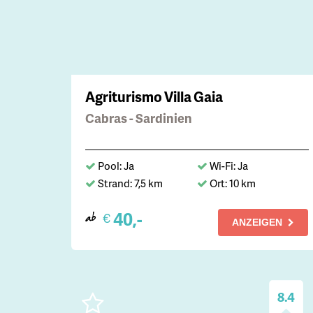
Agriturismo Villa Gaia
Cabras - Sardinien
Pool: Ja
Wi-Fi: Ja
Strand: 7,5 km
Ort: 10 km
40,-
€
ab
ANZEIGEN
8.4