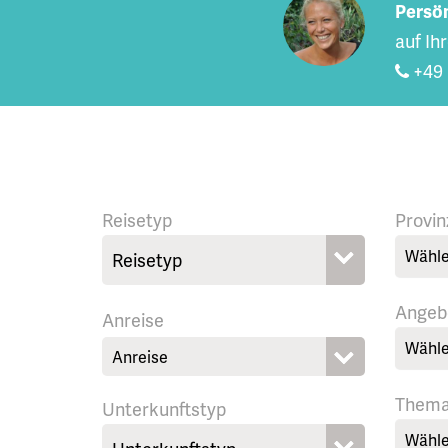
Persön
auf Ih
+49 
Reisetyp
Provin
Wähle
Angeb
Anreise
Wähle
Them
Unterkunftstyp
Wähle