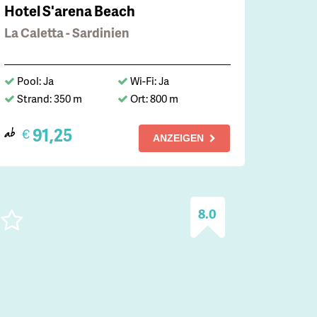
Hotel S'arena Beach
La Caletta - Sardinien
Pool: Ja
Wi-Fi: Ja
Strand: 350 m
Ort: 800 m
91,25
€
ab
ANZEIGEN
8.0