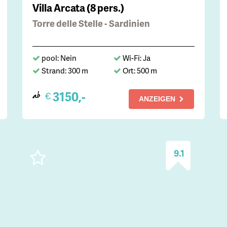
Villa Arcata (8 pers.)
Torre delle Stelle - Sardinien
pool: Nein
Wi-Fi: Ja
Strand: 300 m
Ort: 500 m
3150,-
€
ab
ANZEIGEN
9.1