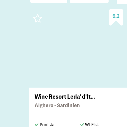
9.2
Wine Resort Leda' d'It...
Alghero - Sardinien
Pool: Ja
Wi-Fi: Ja