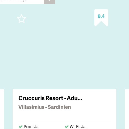
9.4
Cruccuris Resort - Adu...
Villasimius - Sardinien
Pool: Ja
Wi-Fi: Ja