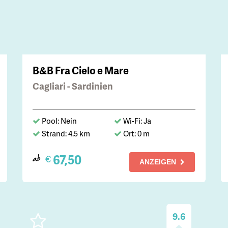
B&B Fra Cielo e Mare
Cagliari - Sardinien
Pool: Nein
Wi-Fi: Ja
Strand: 4.5 km
Ort: 0 m
67,50
€
ab
ANZEIGEN
9.6