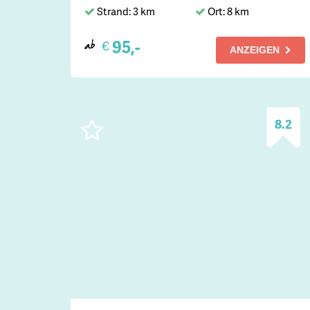
Strand: 3 km
Ort: 8 km
95,-
€
ab
ANZEIGEN
8.2