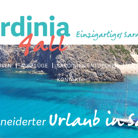
Einzigartiges Sar
ISEN
AUSFLÜGE
SARDINIEN ENTDECKEN
FÄH
KONTAKT
Urlaub in 
neiderter