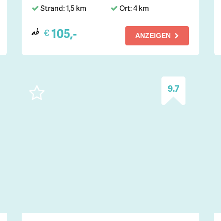
Strand: 1,5 km
Ort: 4 km
105,-
€
ab
ANZEIGEN
9.7