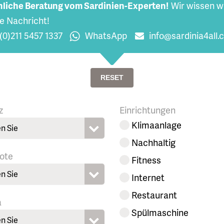
liche Beratung vom Sardinien-Experten!
Wir wissen w
re Nachricht!
(0)211 5457 1337
WhatsApp
info@sardinia4all
RESET
z
Einrichtungen
Klimaanlage
n Sie
Nachhaltig
ote
Fitness
n Sie
Internet
Restaurant
a
Spülmaschine
n Sie