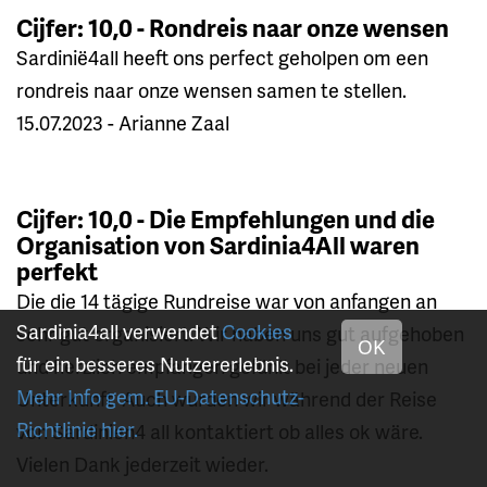
Cijfer: 10,0 - Rondreis naar onze wensen
Sardinië4all heeft ons perfect geholpen om een
rondreis naar onze wensen samen te stellen.
15.07.2023 - Arianne Zaal
Cijfer: 10,0 - Die Empfehlungen und die
Organisation von Sardinia4All waren
perfekt
Die die 14 tägige Rundreise war von anfangen an
Sardinia4all verwendet
Cookies
sehr gut organisiert. Wir haben uns gut aufgehoben
OK
für ein besseres Nutzererlebnis.
und herzlich empfangen gefühlt bei jeder neuen
Mehr Info gem. EU-Datenschutz-
Unterkunft. Auch wurden wir während der Reise
Richtlinie hier.
von Sardinien4 all kontaktiert ob alles ok wäre.
Vielen Dank jederzeit wieder.