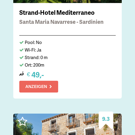
Strand-Hotel Mediterraneo
Santa Maria Navarrese - Sardinien
Pool: No
Wi-Fi: Ja
Strand: 0 m
Ort: 200m
49,-
€
ab
ANZEIGEN
9.3