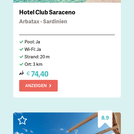
Hotel Club Saraceno
Arbatax - Sardinien
Pool: Ja
Wi-Fi: Ja
Strand: 20 m
Ort: 3 km
74,40
€
ab
ANZEIGEN
8.9