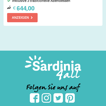
Inklusive 3 traditionelle Abendessen
644,00
€
ab
ANZEIGEN
Folgen Sie uns auf