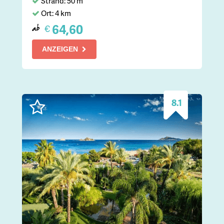
Strand: 50 m
Ort: 4 km
64,60
€
ab
ANZEIGEN
8.1