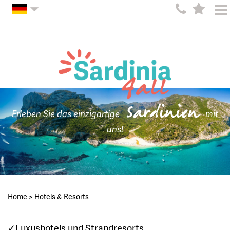
Sardinien
Erleben Sie das einzigartige
mit
uns!
Home
>
Hotels & Resorts
✓Luxushotels und Strandresorts