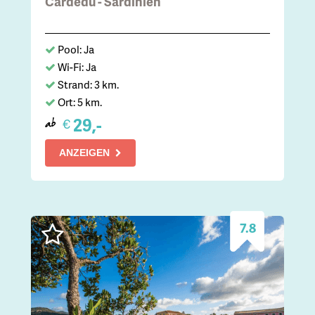
Cardedu - Sardinien
Pool: Ja
Wi-Fi: Ja
Strand: 3 km.
Ort: 5 km.
29,-
€
ab
ANZEIGEN
7.8