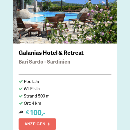
Galanias Hotel & Retreat
Bari Sardo - Sardinien
Pool: Ja
Wi-Fi: Ja
Strand 500 m
Ort: 4 km
100,-
€
ab
ANZEIGEN