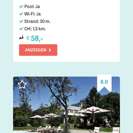
Pool: Ja
Wi-Fi: Ja
Strand: 30 m.
Ort: 1,5 km.
58,-
€
ab
ANZEIGEN
8.0