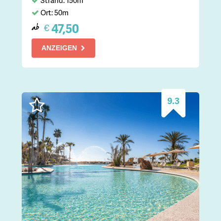
Ort: 50m
47,50
€
ab
ANZEIGEN
9.3