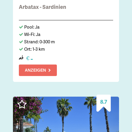
Arbatax - Sardinien
Pool: Ja
Wi-Fi: Ja
Strand: 0-300 m
Ort: 1-3 km
-
€
ab
ANZEIGEN
8.7