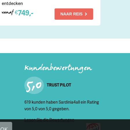
entdecken
749,-
€
vanaf
NAAR REIS
Kundenbewertungen
5,0
TRUST PILOT
619 kunden haben Sardinia4all ein Rating
von 5,0 von 5,0 gegeben.
Lesen Sie die Bewertungen
OK