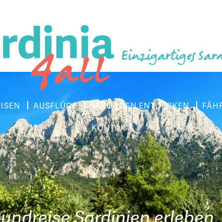
Einzigartiges Sar
EISEN
AUSFLÜGE
SARDINIEN ENTDECKEN
FÄH
KONTAKT
undreise Sardinien erleben