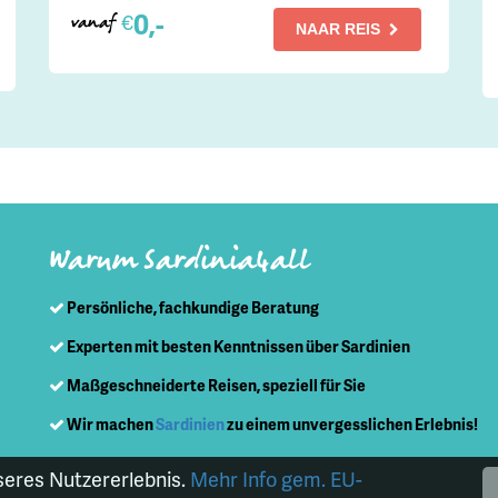
0,-
€
vanaf
NAAR REIS
Warum Sardinia4all
Persönliche, fachkundige Beratung
Experten mit besten Kenntnissen über Sardinien
Maßgeschneiderte Reisen, speziell für Sie
Wir machen
Sardinien
zu einem unvergesslichen Erlebnis!
seres Nutzererlebnis.
Mehr Info gem. EU-