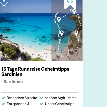
8.5
15 Tage Rundreise Geheimtipps
Sardinien
- Sardinien
Besondere Strecke
schöne Agriturismo
Entspannen &
Unser Geheimtipp!