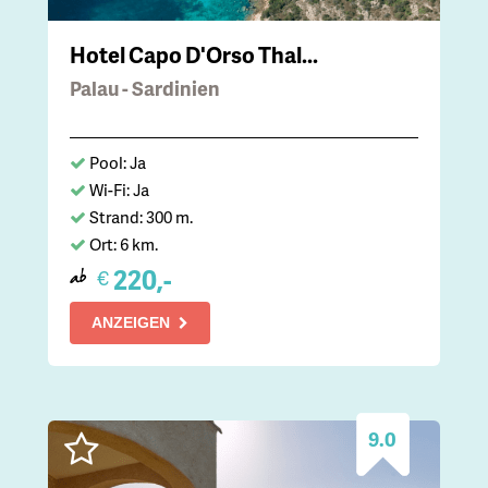
Hotel Capo D'Orso Thal...
Palau - Sardinien
Pool: Ja
Wi-Fi: Ja
Strand: 300 m.
Ort: 6 km.
220,-
€
ab
ANZEIGEN
9.0