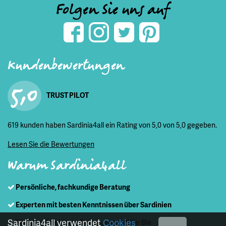
Folgen Sie uns auf
Kundenbewertungen
5,0
TRUST PILOT
619 kunden haben Sardinia4all ein Rating von 5,0 von 5,0 gegeben.
Lesen Sie die Bewertungen
Warum Sardinia4all
Persönliche, fachkundige Beratung
Experten mit besten Kenntnissen über Sardinien
Sardinia4all verwendet
Cookies
Maßgeschneiderte Reisen, speziell für Sie