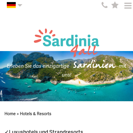
Sardinien
Erleben Sie das einzigartige
mit
uns!
Home
>
Hotels & Resorts
✓Luxushotels und Strandresorts