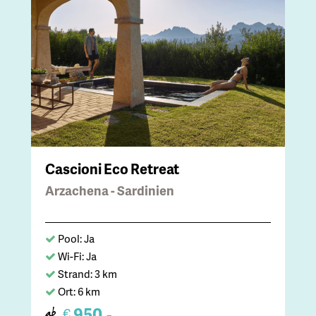
Cascioni Eco Retreat
Arzachena - Sardinien
Pool: Ja
Wi-Fi: Ja
Strand: 3 km
Ort: 6 km
950,-
€
ab