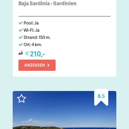
Baja Sardinia - Sardinien
Pool: Ja
Wi-Fi: Ja
Strand: 150 m.
Ort: 4 km.
210,-
€
ab
ANZEIGEN
8.5