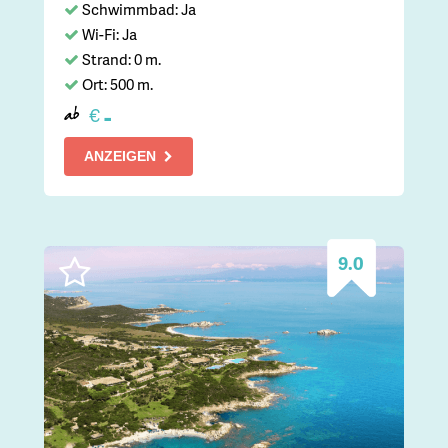
Schwimmbad: Ja
Wi-Fi: Ja
Strand: 0 m.
Ort: 500 m.
-
€
ab
ANZEIGEN
9.0