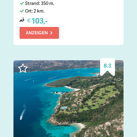
Strand: 350 m.
Ort: 2 km.
103,-
€
ab
ANZEIGEN
8.3