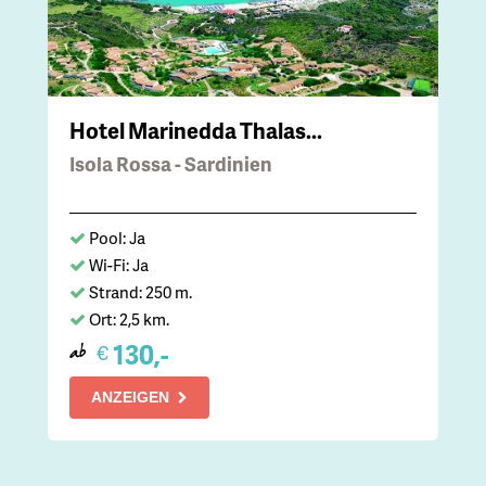
Hotel Marinedda Thalas...
Isola Rossa - Sardinien
Pool: Ja
Wi-Fi: Ja
Strand: 250 m.
Ort: 2,5 km.
130,-
€
ab
ANZEIGEN