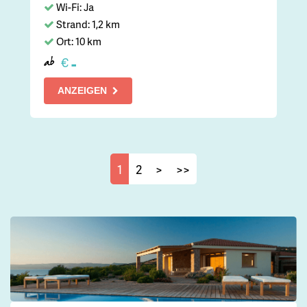
Wi-Fi: Ja
Strand: 1,2 km
Ort: 10 km
-
€
ab
ANZEIGEN
1
2
>
>>