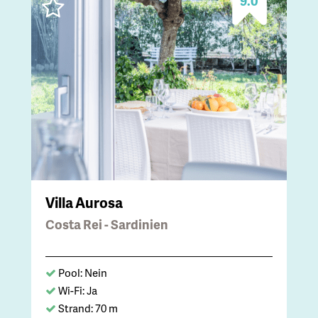
9.0
Villa Aurosa
Costa Rei - Sardinien
Pool: Nein
Wi-Fi: Ja
Strand: 70 m