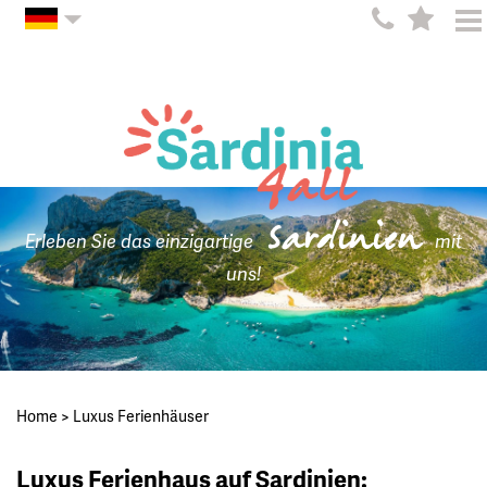
Sardinien
Erleben Sie das einzigartige
mit
uns!
Home
>
Luxus Ferienhäuser
Luxus Ferienhaus auf Sardinien: