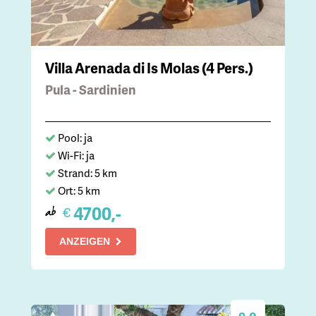
Villa Arenada di Is Molas (4 Pers.)
Pula - Sardinien
Pool: ja
Wi-Fi: ja
Strand: 5 km
Ort: 5 km
4700,-
€
ab
ANZEIGEN