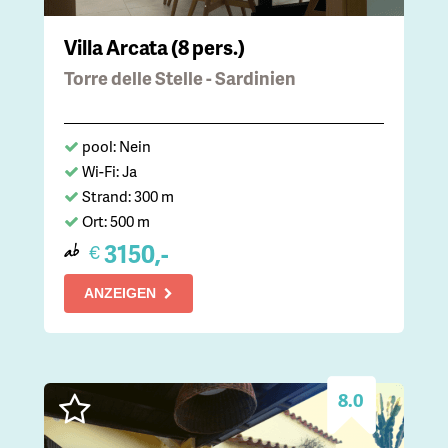
Villa Arcata (8 pers.)
Torre delle Stelle - Sardinien
pool: Nein
Wi-Fi: Ja
Strand: 300 m
Ort: 500 m
3150,-
€
ab
ANZEIGEN
8.0