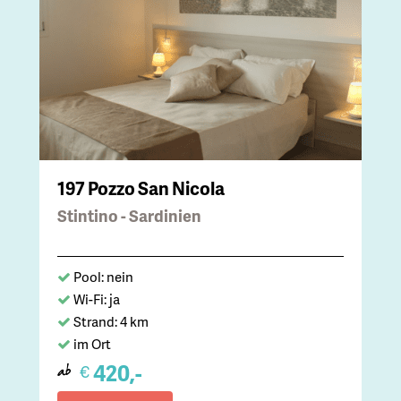
197 Pozzo San Nicola
Stintino - Sardinien
Pool: nein
Wi-Fi: ja
Strand: 4 km
im Ort
420,-
€
ab