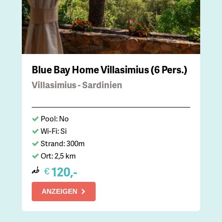
Blue Bay Home Villasimius (6 Pers.)
Villasimius - Sardinien
Pool: No
Wi-Fi: Si
Strand: 300m
Ort: 2,5 km
120,-
€
ab
ANZEIGEN