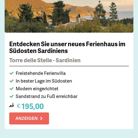
Entdecken Sie unser neues Ferienhaus im
Südosten Sardiniens
Torre delle Stelle - Sardinien
Freistehende Ferienvilla
In bester Lage im Südosten
Modern eingerichtet
Sandstrand zu Fuß erreichbar
195,00
€
ab
ANZEIGEN