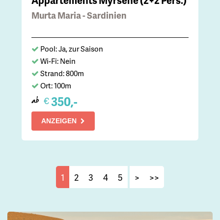
Murta Maria - Sardinien
Pool: Ja, zur Saison
Wi-Fi: Nein
Strand: 800m
Ort: 100m
350,-
€
ab
ANZEIGEN
1
2
3
4
5
>
>>