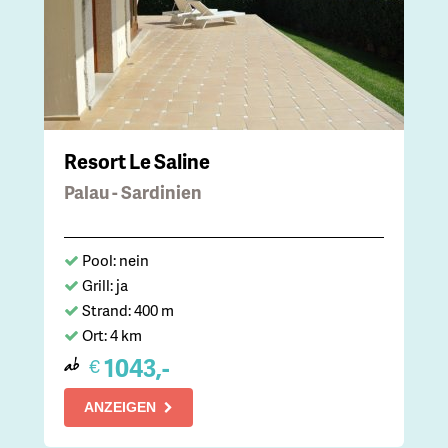
Resort Le Saline
Palau - Sardinien
Pool: nein
Grill: ja
Strand: 400 m
Ort: 4 km
1043,-
€
ab
ANZEIGEN