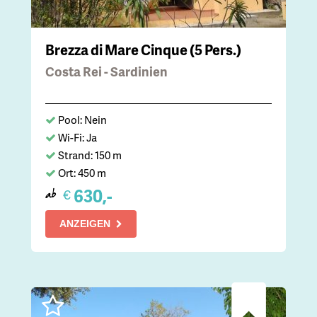
Brezza di Mare Cinque (5 Pers.)
Costa Rei - Sardinien
Pool: Nein
Wi-Fi: Ja
Strand: 150 m
Ort: 450 m
630,-
€
ab
ANZEIGEN