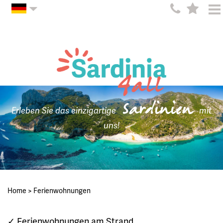
Sardinien
Erleben Sie das einzigartige
mit
uns!
Home
>
Ferienwohnungen
✓ Ferienwohnungen am Strand