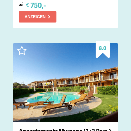
750,-
€
ab
ANZEIGEN
8.0
Appartements Myrsene (2+2 Pers.)