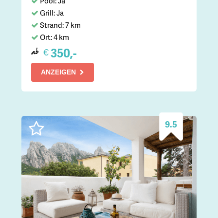
Pool: Ja
Grill: Ja
Strand: 7 km
Ort: 4 km
350,-
€
ab
ANZEIGEN
9.5