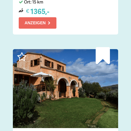
Ort: 15 km
1365,-
€
ab
ANZEIGEN