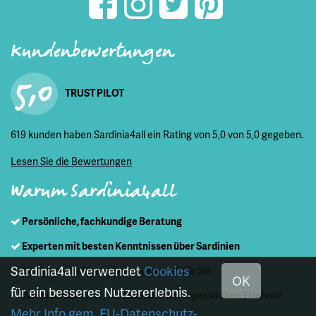
Kundenbewertungen
5,0
TRUST PILOT
619 kunden haben Sardinia4all ein Rating von 5,0 von 5,0 gegeben.
Lesen Sie die Bewertungen
Warum Sardinia4all
Persönliche, fachkundige Beratung
Experten mit besten Kenntnissen über Sardinien
Sardinia4all verwendet
Cookies
Maßgeschneiderte Reisen, speziell für Sie
OK
für ein besseres Nutzererlebnis.
Wir machen
Sardinien
zu einem unvergesslichen Erlebnis!
Mehr Info gem. EU-Datenschutz-