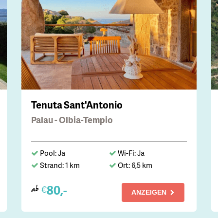
Tenuta Sant'Antonio
Palau - Olbia-Tempio
Pool: Ja
Wi-Fi: Ja
Strand: 1 km
Ort: 6,5 km
80,-
€
ab
ANZEIGEN