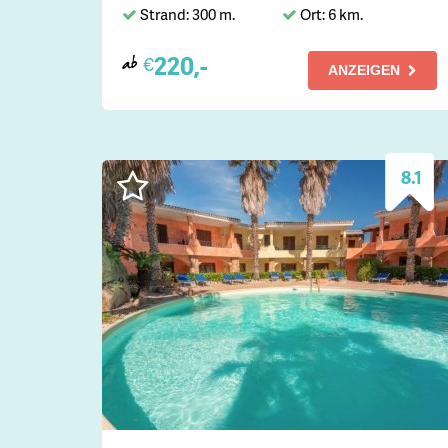
Strand: 300 m.
Ort: 6 km.
220,-
€
ab
ANZEIGEN
8.1