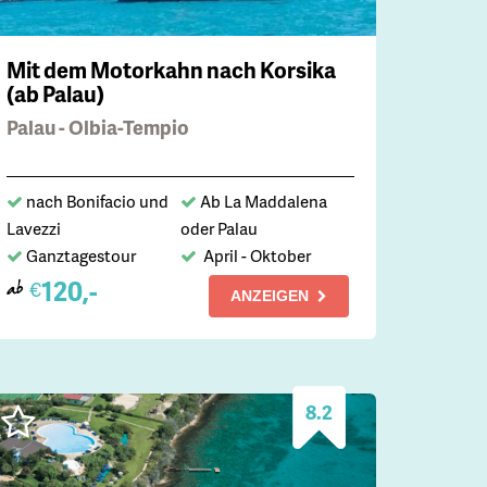
Mit dem Motorkahn nach Korsika
(ab Palau)
Palau - Olbia-Tempio
nach Bonifacio und
Ab La Maddalena
Lavezzi
oder Palau
Ganztagestour
April - Oktober
120,-
€
ab
ANZEIGEN
8.2