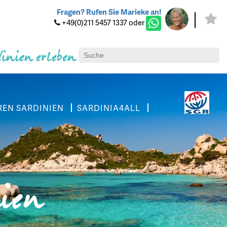
Fragen? Rufen Sie Marieke an!
+49(0)211 5457 1337 oder
dinien erleben
REN SARDINIEN
SARDINIA4ALL
nien