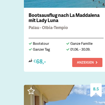
Bootsausflug nach La Maddalena
mit Lady Luna
Palau - Olbia-Tempio
Bootstour
Ganze Familie
Ganzer Tag
01.06. - 30.09.
68,-
€
ab
ANZEIGEN
8.5