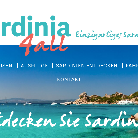
Einzigartiges Sar
EISEN
AUSFLÜGE
SARDINIEN ENTDECKEN
FÄH
KONTAKT
decken Sie Sardi