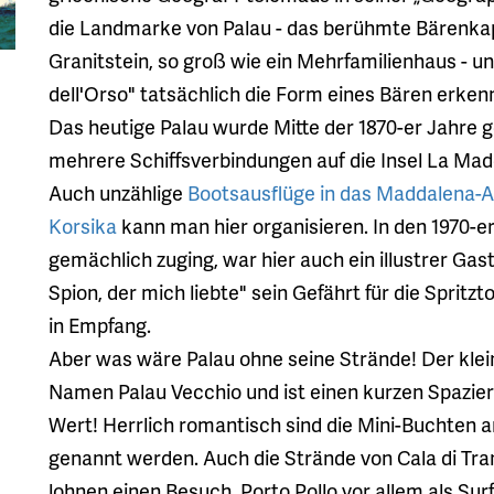
die Landmarke von Palau - das berühmte Bärenkap,
Granitstein, so groß wie ein Mehrfamilienhaus - 
dell'Orso" tatsächlich die Form eines Bären erken
Das heutige Palau wurde Mitte der 1870-er Jahre g
mehrere Schiffsverbindungen auf die Insel La Mad
Auch unzählige
Bootsausflüge in das Maddalena-A
Korsika
kann man hier organisieren. In den 1970-er
gemächlich zuging, war hier auch ein illustrer Ga
Spion, der mich liebte" sein Gefährt für die Sprit
in Empfang.
Aber was wäre Palau ohne seine Strände! Der klei
Namen Palau Vecchio und ist einen kurzen Spazierg
Wert! Herrlich romantisch sind die Mini-Buchten a
genannt werden. Auch die Strände von Cala di Tran
lohnen einen Besuch. Porto Pollo vor allem als Su