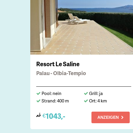
Resort Le Saline
Palau - Olbia-Tempio
Pool: nein
Grill: ja
Strand: 400 m
Ort: 4 km
1043,-
€
ab
ANZEIGEN