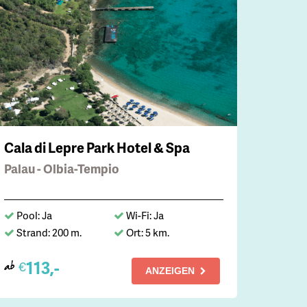
Cala di Lepre Park Hotel & Spa
Palau - Olbia-Tempio
Pool: Ja
Wi-Fi: Ja
Strand: 200 m.
Ort: 5 km.
113,-
€
ab
ANZEIGEN