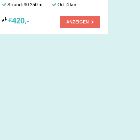
Strand: 30-250 m
Ort: 4 km
420,-
€
ab
ANZEIGEN