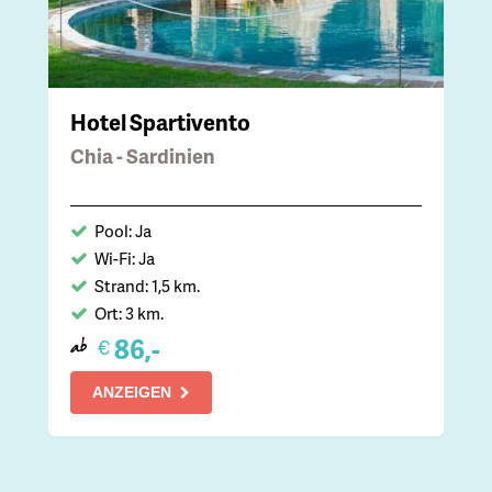
Hotel Spartivento
Chia - Sardinien
Pool: Ja
Wi-Fi: Ja
Strand: 1,5 km.
Ort: 3 km.
86,-
€
ab
ANZEIGEN