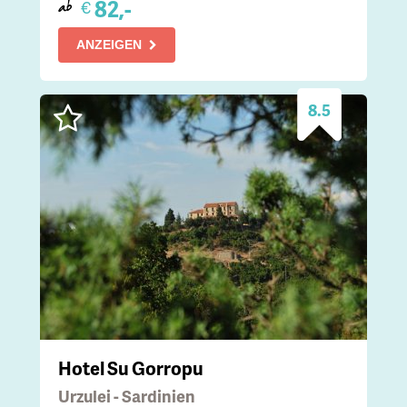
82,-
€
ab
ANZEIGEN
8.5
Hotel Su Gorropu
Urzulei - Sardinien