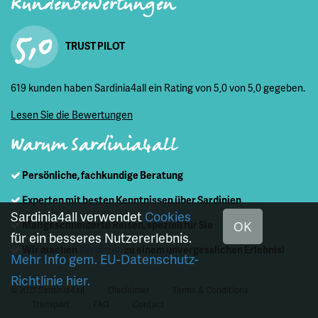
Kundenbewertungen
5,0
TRUST PILOT
619 kunden haben Sardinia4all ein Rating von 5,0 von 5,0 gegeben.
Lesen Sie die Bewertungen
Warum Sardinia4all
Persönliche, fachkundige Beratung
Experten mit besten Kenntnissen über Sardinien
Sardinia4all verwendet
Cookies
OK
Maßgeschneiderte Reisen, speziell für Sie
für ein besseres Nutzererlebnis.
Wir machen
Sardinien
zu einem unvergesslichen Erlebnis!
Mehr Info gem. EU-Datenschutz-
Richtlinie hier.
© 2021 Sardinia4all
Disclaimer
Terms & Conditions
Transport
FAQ
Contact