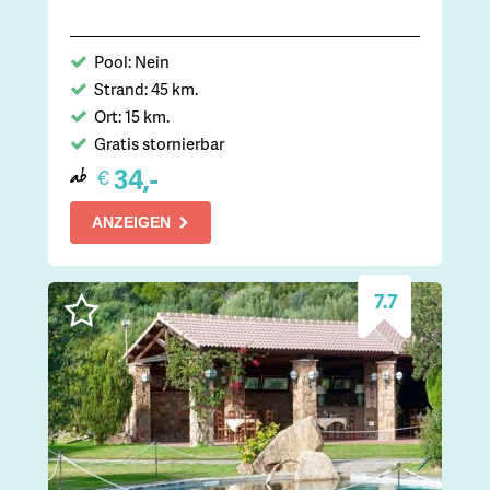
Pool: Nein
Strand: 45 km.
Ort: 15 km.
Gratis stornierbar
34,-
€
ab
ANZEIGEN
7.7