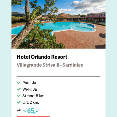
Hotel Orlando Resort
Villagrande Strisaili - Sardinien
Pool: Ja
Wi-Fi: Ja
Strand: 5 km.
Ort: 2 km.
65,-
€
ab