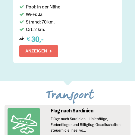
Pool: In der Nähe
Wi-Fi: Ja
Strand: 70 km.
Ort: 2 km.
30,-
€
ab
ANZEIGEN
Transport
Flug nach Sardinien
Flüge nach Sardinien - Linienflüge,
Ferienflieger und Billigflug-Gesellschaften
steuern die Insel vo...