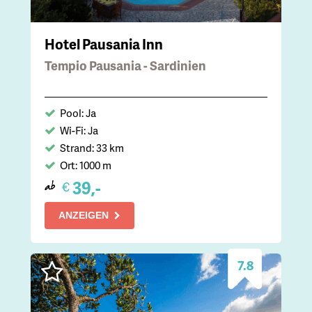
Hotel Pausania Inn
Tempio Pausania - Sardinien
Pool: Ja
Wi-Fi: Ja
Strand: 33 km
Ort: 1000 m
39,-
€
ab
ANZEIGEN
7.8