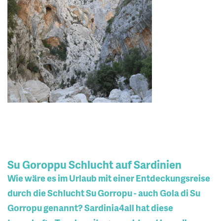
Su Goroppu Schlucht auf Sardinien
Wie wäre es im Urlaub mit einer Entdeckungsreise
durch die Schlucht Su Gorropu - auch Gola di Su
Gorropu genannt? Sardinia4all hat diese