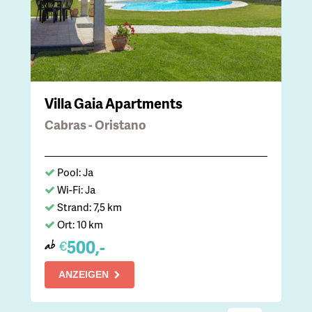
Villa Gaia Apartments
Cabras - Oristano
Pool: Ja
Wi-Fi: Ja
Strand: 7,5 km
Ort: 10 km
500,-
€
ab
ANZEIGEN