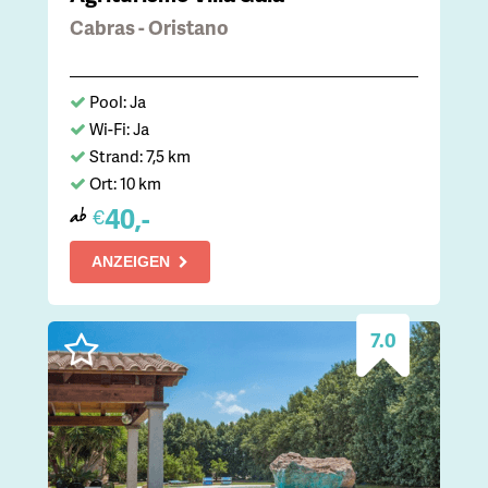
Cabras - Oristano
Pool: Ja
Wi-Fi: Ja
Strand: 7,5 km
Ort: 10 km
40,-
€
ab
ANZEIGEN
7.0