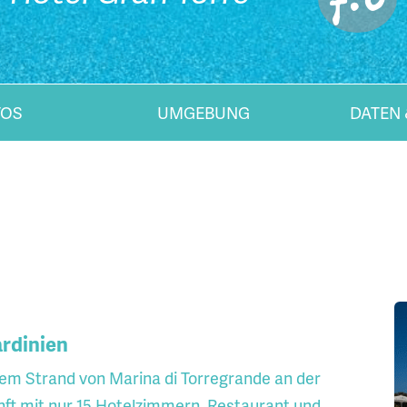
TOS
UMGEBUNG
DATEN 
ardinien
dem Strand von Marina di Torregrande an der
nft mit nur 15 Hotelzimmern, Restaurant und