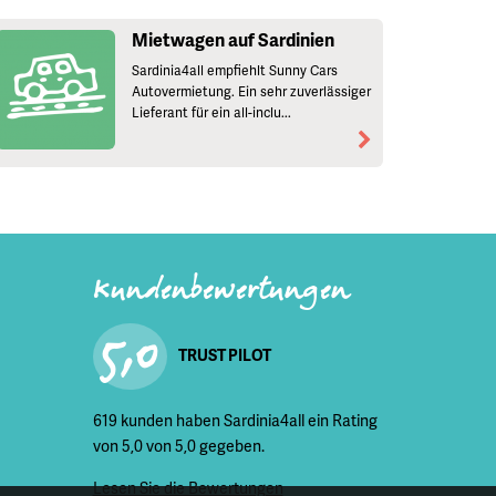
Mietwagen auf Sardinien
Sardinia4all empfiehlt Sunny Cars
Autovermietung. Ein sehr zuverlässiger
Lieferant für ein all-inclu...
Kundenbewertungen
5,0
TRUST PILOT
619 kunden haben Sardinia4all ein Rating
von 5,0 von 5,0 gegeben.
Lesen Sie die Bewertungen