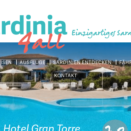
Einzigartiges Sar
EISEN
AUSFLÜGE
SARDINIEN ENTDECKEN
FÄH
KONTAKT
7.0
Hotel Gran Torre