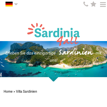
Sardinien
Erleben Sie das einzigartige
mit
uns!
Home
>
Villa Sardinien