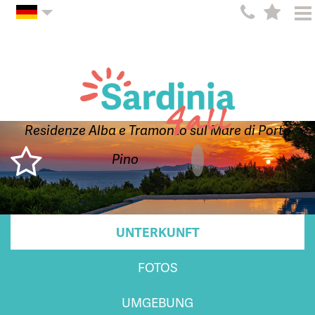
Residenze Alba e Tramonto sul Mare di Porto
Pino
UNTERKUNFT
FOTOS
UMGEBUNG