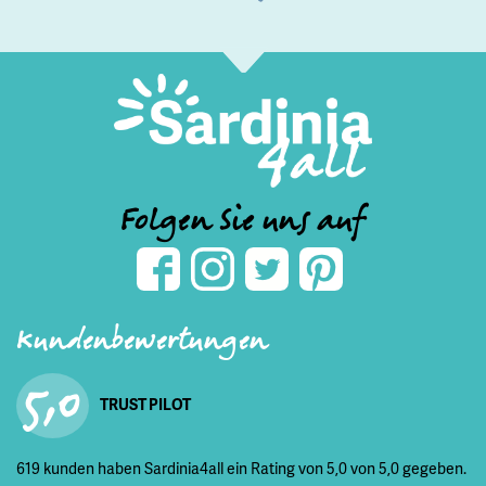
Folgen Sie uns auf
Kundenbewertungen
5,0
TRUST PILOT
619 kunden haben Sardinia4all ein Rating von 5,0 von 5,0 gegeben.