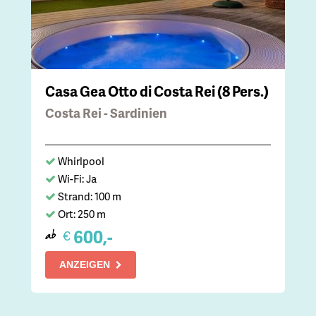
Casa Gea Otto di Costa Rei (8 Pers.)
Costa Rei - Sardinien
Whirlpool
Wi-Fi: Ja
Strand: 100 m
Ort: 250 m
600,-
€
ab
ANZEIGEN