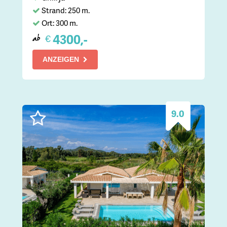
Strand: 250 m.
Ort: 300 m.
4300,-
€
ab
ANZEIGEN
9.0