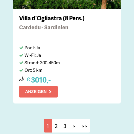
Villa d'Ogliastra (8 Pers.)
Cardedu - Sardinien
Pool: Ja
Wi-Fi: Ja
Strand: 300-450m
Ort: 5 km
3010,-
€
ab
ANZEIGEN
1
2
3
>
>>