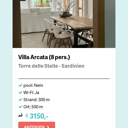
Villa Arcata (8 pers.)
Torre delle Stelle - Sardinien
pool: Nein
Wi-Fi: Ja
Strand: 300 m
Ort: 500 m
3150,-
€
ab
ANZEIGEN