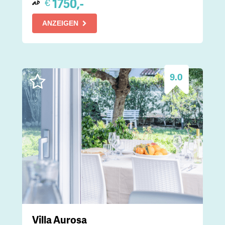
1750,-
€
ab
ANZEIGEN
9.0
Villa Aurosa