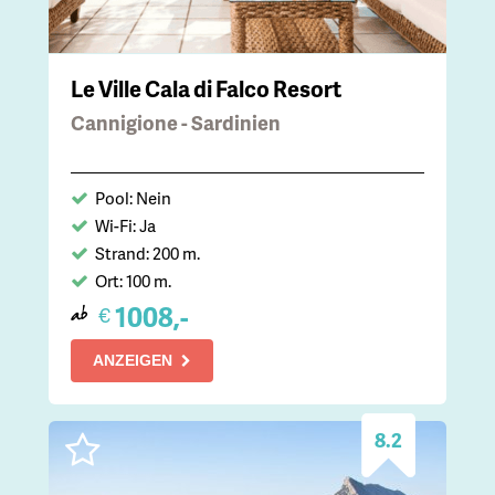
Le Ville Cala di Falco Resort
Cannigione - Sardinien
Pool: Nein
Wi-Fi: Ja
Strand: 200 m.
Ort: 100 m.
1008,-
€
ab
ANZEIGEN
8.2