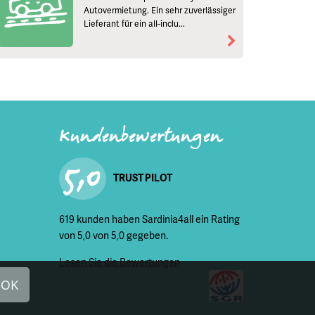
Autovermietung. Ein sehr zuverlässiger
Lieferant für ein all-inclu...
Kundenbewertungen
5,0
TRUST PILOT
619 kunden haben Sardinia4all ein Rating
von 5,0 von 5,0 gegeben.
Lesen Sie die Bewertungen
OK