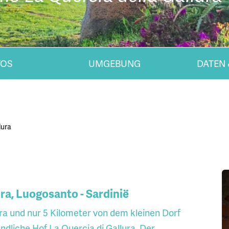
TOS
UMGEBUNG
DATEN 
lura
ra, Luogosanto - Sardinië
ura und nur 5 Kilometer von dem kleinen Dorf
ndliche Hof La Quercia di Gallura. Der