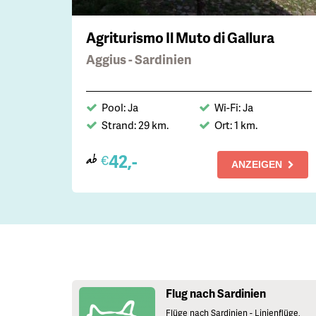
Agriturismo Il Muto di Gallura
Aggius - Sardinien
Pool: Ja
Wi-Fi: Ja
Strand: 29 km.
Ort: 1 km.
42,-
€
ab
ANZEIGEN
Flug nach Sardinien
Flüge nach Sardinien - Linienflüge,