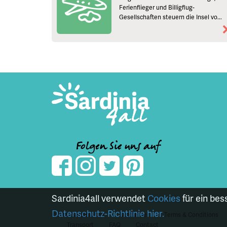
Ferienflieger und Billigflug-
Gesellschaften steuern die Insel vo...
Folgen Sie uns auf
Sardinia4all verwendet
Cookies
für ein bes
Datenschutz-Richtlinie hier.
© 2021 Sardinia4all
Disclaimer
Terms & Conditions
Transport
FAQ
Contact