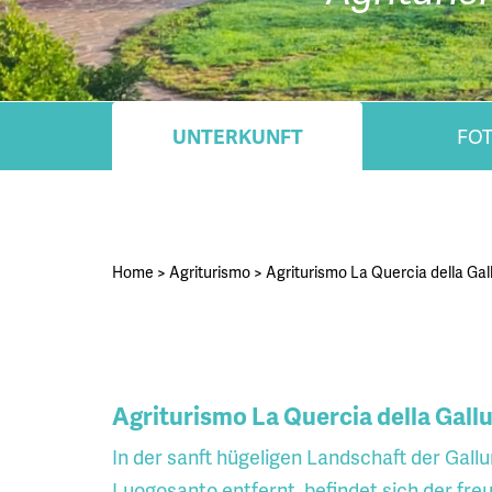
UNTERKUNFT
FO
Home
>
Agriturismo
>
Agriturismo La Quercia della Gal
Agriturismo La Quercia della Gallu
In der sanft hügeligen Landschaft der Gall
Luogosanto entfernt, befindet sich der freu