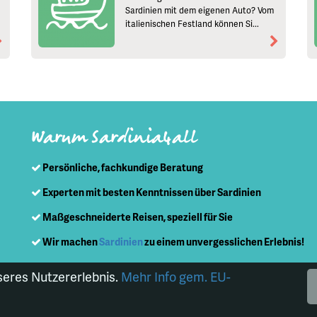
Sardinien mit dem eigenen Auto? Vom
italienischen Festland können Si...
Warum Sardinia4all
Persönliche, fachkundige Beratung
Experten mit besten Kenntnissen über Sardinien
Maßgeschneiderte Reisen, speziell für Sie
Wir machen
Sardinien
zu einem unvergesslichen Erlebnis!
seres Nutzererlebnis.
Mehr Info gem. EU-