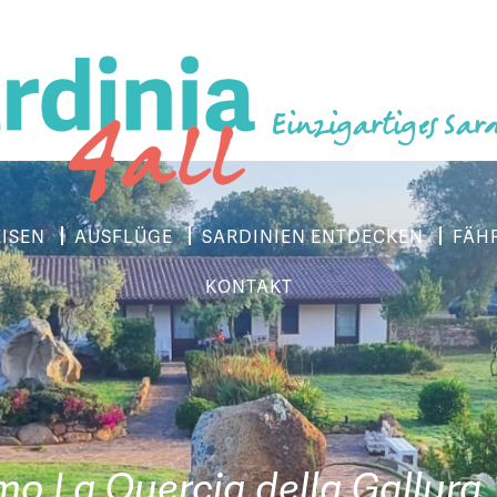
Einzigartiges Sar
EISEN
AUSFLÜGE
SARDINIEN ENTDECKEN
FÄH
KONTAKT
mo La Quercia della Gallura