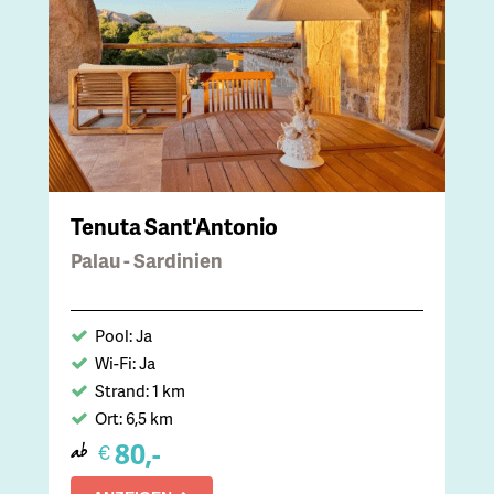
Tenuta Sant'Antonio
Palau - Sardinien
Pool: Ja
Wi-Fi: Ja
Strand: 1 km
Ort: 6,5 km
80,-
€
ab