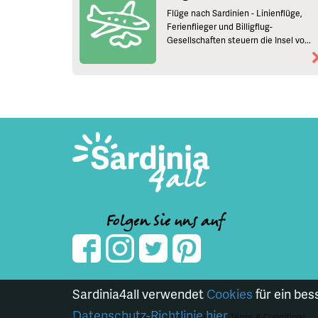
Flüge nach Sardinien - Linienflüge,
Ferienflieger und Billigflug-
Gesellschaften steuern die Insel vo...
Folgen Sie uns auf
Sardinia4all verwendet
Cookies
für ein bes
Datenschutz-Richtlinie hier.
© 2021 Sardinia4all
Disclaimer
Terms & Conditions