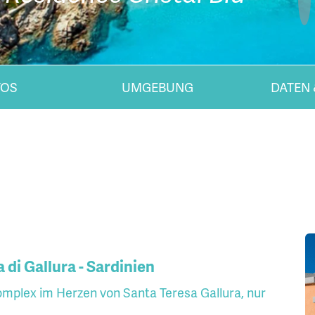
TOS
UMGEBUNG
DATEN 
 di Gallura - Sardinien
omplex im Herzen von Santa Teresa Gallura, nur