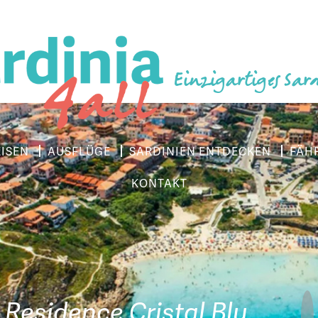
Einzigartiges Sar
EISEN
AUSFLÜGE
SARDINIEN ENTDECKEN
FÄH
KONTAKT
Residence Cristal Blu