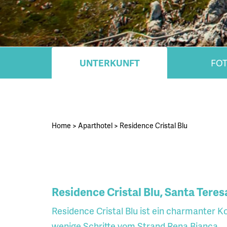
UNTERKUNFT
FO
Home
>
Aparthotel
>
Residence Cristal Blu
Residence Cristal Blu, Santa Teresa
Residence Cristal Blu ist ein charmanter K
wenige Schritte vom Strand Rena Bianca.