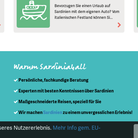
Bevorzugen Sie einen Urlaub auf
Sardinien mit dem eigenen Auto? Vom
italienischen Festland können Si...
Warum Sardinia4all
Persönliche, fachkundige Beratung
Experten mit besten Kenntnissen über Sardinien
Maßgeschneiderte Reisen, speziell für Sie
Wir machen
Sardinien
zu einem unvergesslichen Erlebnis!
seres Nutzererlebnis.
Mehr Info gem. EU-