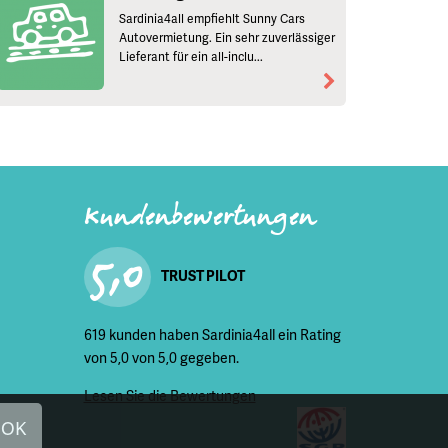
Sardinia4all empfiehlt Sunny Cars
Autovermietung. Ein sehr zuverlässiger
Lieferant für ein all-inclu...
Kundenbewertungen
5,0
TRUST PILOT
619 kunden haben Sardinia4all ein Rating
von 5,0 von 5,0 gegeben.
Lesen Sie die Bewertungen
OK