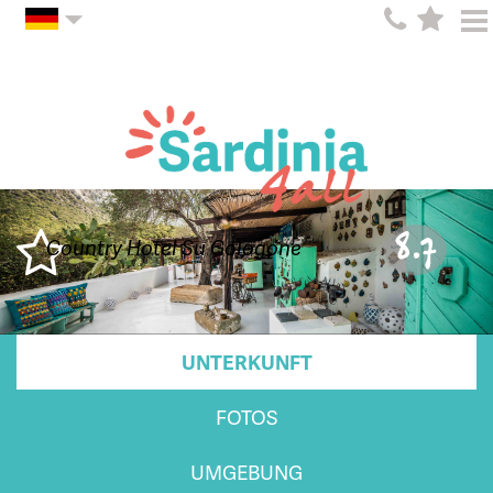
8.7
Country Hotel Su Gologone
UNTERKUNFT
FOTOS
UMGEBUNG