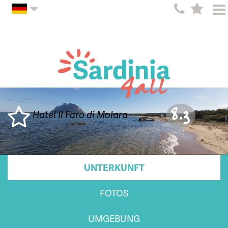
8.3
Hotel Il Faro di Molara
UNTERKUNFT
FOTOS
UMGEBUNG