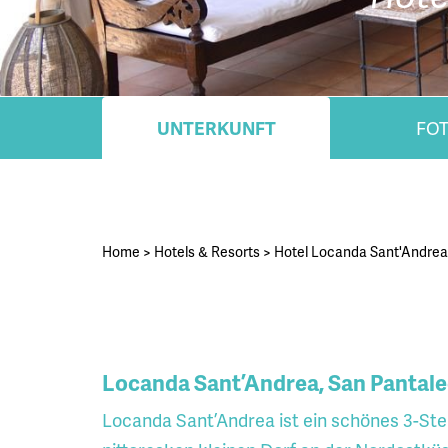
UNTERKUNFT
FO
Home
>
Hotels & Resorts
>
Hotel Locanda Sant'Andrea
Locanda Sant’Andrea, San Pantaleo
Locanda Sant’Andrea ist ein schönes 3-Ste