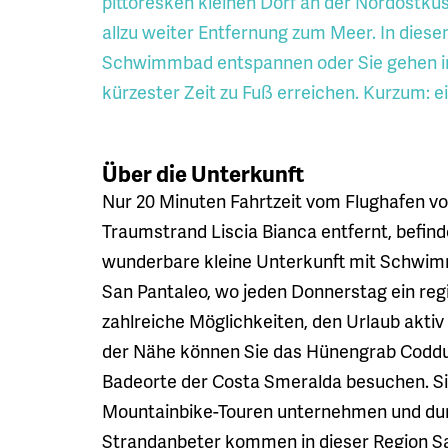
pittoresken kleinen Dorf an der Nordostküs
allzu weiter Entfernung zum Meer. In dies
Schwimmbad entspannen oder Sie gehen in 
kürzester Zeit zu Fuß erreichen. Kurzum: ei
Über die Unterkunft
Nur 20 Minuten Fahrtzeit vom Flughafen v
Traumstrand Liscia Bianca entfernt, befin
wunderbare kleine Unterkunft mit Schwim
San Pantaleo, wo jeden Donnerstag ein regi
zahlreiche Möglichkeiten, den Urlaub aktiv
der Nähe können Sie das Hünengrab Coddu
Badeorte der Costa Smeralda besuchen. Si
Mountainbike-Touren unternehmen und dur
Strandanbeter kommen in dieser Region Sar