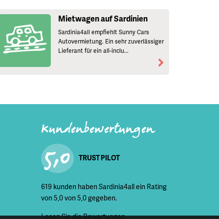
Mietwagen auf Sardinien
Sardinia4all empfiehlt Sunny Cars
Autovermietung. Ein sehr zuverlässiger
Lieferant für ein all-inclu...
Kundenbewertungen
5,0
TRUST PILOT
619 kunden haben Sardinia4all ein Rating
von 5,0 von 5,0 gegeben.
Lesen Sie die Bewertungen