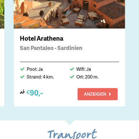
Hotel Arathena
San Pantaleo - Sardinien
Pool: Ja
Wifi: Ja
Strand: 4 km.
Ort: 200 m.
90,-
€
ab
ANZEIGEN
Transport