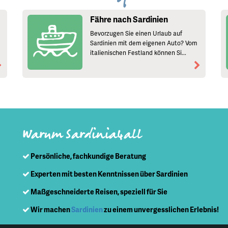
Fähre nach Sardinien
Bevorzugen Sie einen Urlaub auf
Sardinien mit dem eigenen Auto? Vom
italienischen Festland können Si...
Warum Sardinia4all
Persönliche, fachkundige Beratung
Experten mit besten Kenntnissen über Sardinien
Maßgeschneiderte Reisen, speziell für Sie
Wir machen
Sardinien
zu einem unvergesslichen Erlebnis!