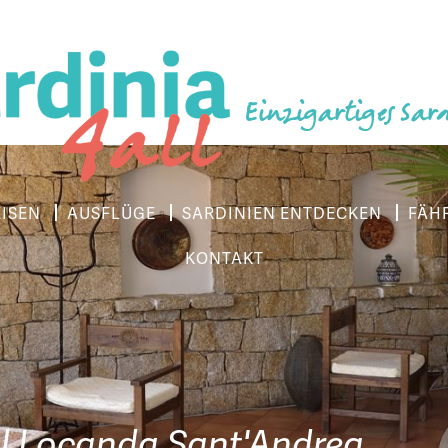
Einzigartiges Sar
EISEN
AUSFLÜGE
SARDINIEN ENTDECKEN
FÄH
KONTAKT
l Locanda Sant'Andrea