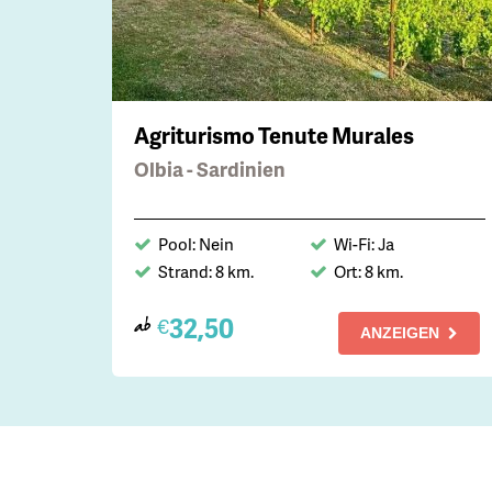
Agriturismo Tenute Murales
Olbia - Sardinien
Pool: Nein
Wi-Fi: Ja
Strand: 8 km.
Ort: 8 km.
32,50
€
ab
ANZEIGEN