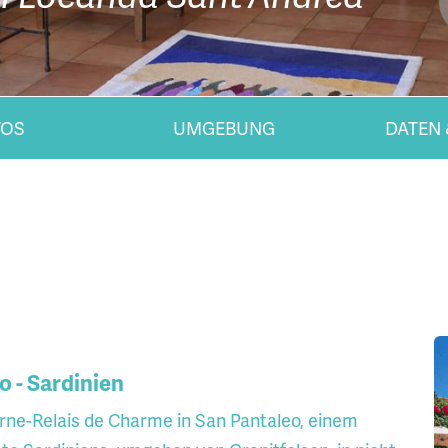
TOS
UMGEBUNG
DATEN 
 - Sardinien
rne-Relais de Charme in San Pantaleo, einem