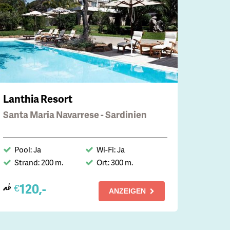
Lanthia Resort
Santa Maria Navarrese - Sardinien
Pool: Ja
Wi-Fi: Ja
Strand: 200 m.
Ort: 300 m.
120,-
€
ab
ANZEIGEN