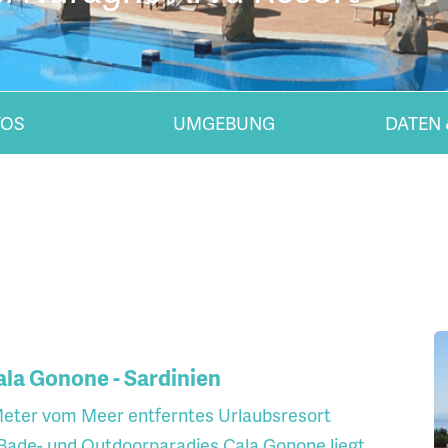
TOS
UMGEBUNG
DATEN 
ala Gonone - Sardinien
Meter vom Meer entferntes Urlaubsresort
Bade- und Outdoorparadies Cala Gonone liegt