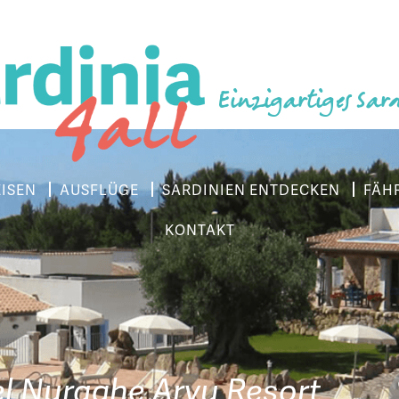
Einzigartiges Sar
EISEN
AUSFLÜGE
SARDINIEN ENTDECKEN
FÄH
KONTAKT
l Nuraghe Arvu Resort