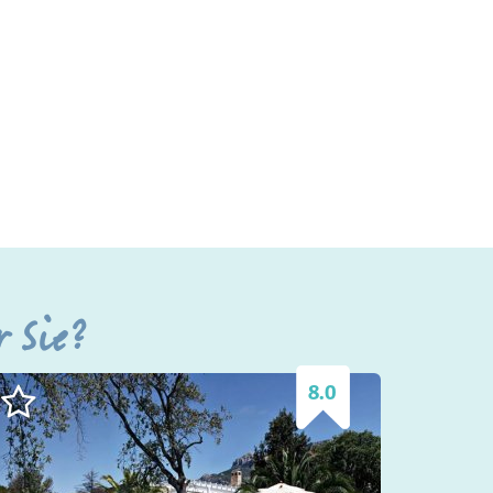
r Sie?
8.0