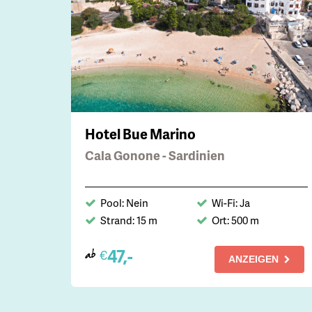
Hotel Bue Marino
Cala Gonone - Sardinien
Pool: Nein
Wi-Fi: Ja
Strand: 15 m
Ort: 500 m
47,-
€
ab
ANZEIGEN