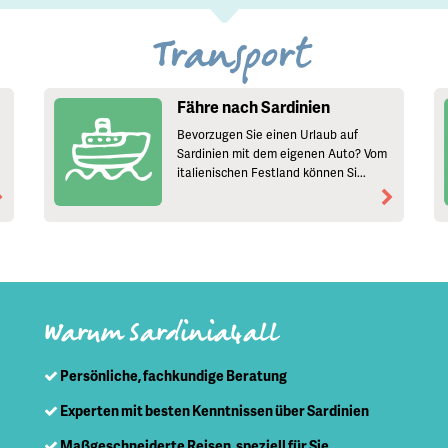
Transport
Fähre nach Sardinien
Bevorzugen Sie einen Urlaub auf
Sardinien mit dem eigenen Auto? Vom
italienischen Festland können Si...
Warum Sardinia4all
Persönliche, fachkundige Beratung
Experten mit besten Kenntnissen über Sardinien
Maßgeschneiderte Reisen, speziell für Sie