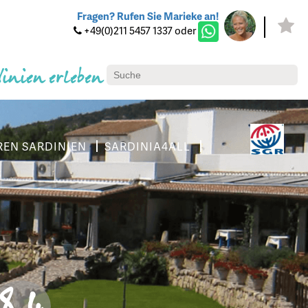
Fragen? Rufen Sie Marieke an!
+49(0)211 5457 1337 oder
dinien erleben
REN SARDINIEN
SARDINIA4ALL
8.4