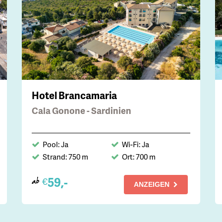
Hotel Brancamaria
Cala Gonone - Sardinien
Pool: Ja
Wi-Fi: Ja
Strand: 750 m
Ort: 700 m
59,-
€
ab
ANZEIGEN