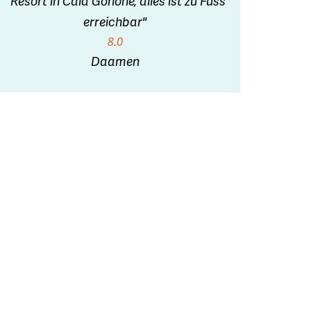
"Resort in Cala Gonone, alles ist zu Fuss
erreichbar"
8.0
Daamen