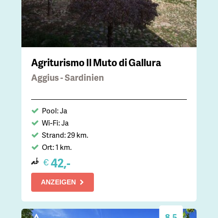
Agriturismo Il Muto di Gallura
Aggius - Sardinien
Pool: Ja
Wi-Fi: Ja
Strand: 29 km.
Ort: 1 km.
42,-
€
ab
ANZEIGEN
8.5