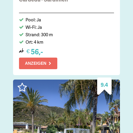
Pool: Ja
Wi-Fi: Ja
Strand: 300 m
Ort: 4 km
56,-
€
ab
ANZEIGEN
9.4