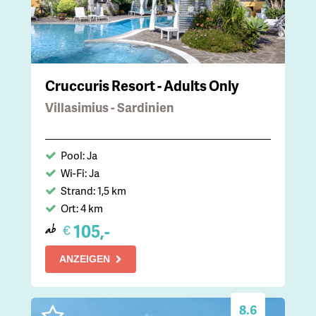
Cruccuris Resort - Adults Only
Villasimius - Sardinien
Pool: Ja
Wi-Fi: Ja
Strand: 1,5 km
Ort: 4 km
105,-
€
ab
ANZEIGEN
8.6