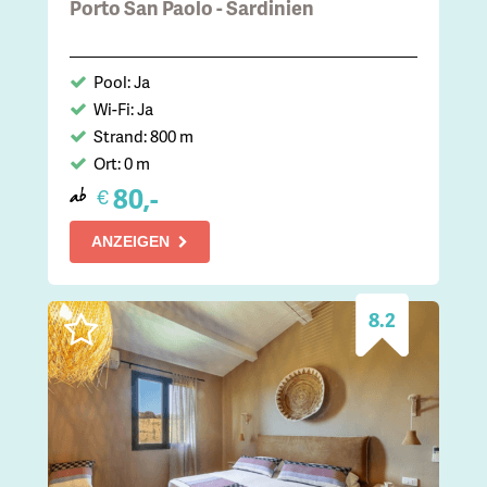
Porto San Paolo - Sardinien
Pool: Ja
Wi-Fi: Ja
Strand: 800 m
Ort: 0 m
80,-
€
ab
ANZEIGEN
8.2