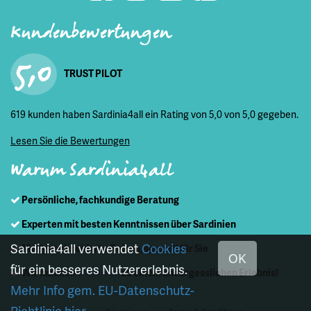
Kundenbewertungen
5,0
TRUST PILOT
619 kunden haben Sardinia4all ein Rating von 5,0 von 5,0 gegeben.
Lesen Sie die Bewertungen
Warum Sardinia4all
Persönliche, fachkundige Beratung
Experten mit besten Kenntnissen über Sardinien
Sardinia4all verwendet
Cookies
Maßgeschneiderte Reisen, speziell für Sie
OK
für ein besseres Nutzererlebnis.
Wir machen
Sardinien
zu einem unvergesslichen Erlebnis!
Mehr Info gem. EU-Datenschutz-
Richtlinie hier.