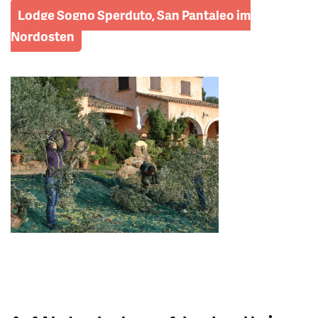
Lodge Sogno Sperduto, San Pantaleo im
Nordosten