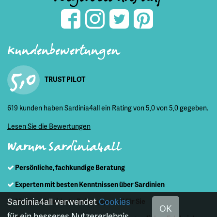
Kundenbewertungen
5,0
TRUST PILOT
619 kunden haben Sardinia4all ein Rating von 5,0 von 5,0 gegeben.
Lesen Sie die Bewertungen
Warum Sardinia4all
Persönliche, fachkundige Beratung
Experten mit besten Kenntnissen über Sardinien
Sardinia4all verwendet
Cookies
Maßgeschneiderte Reisen, speziell für Sie
OK
für ein besseres Nutzererlebnis.