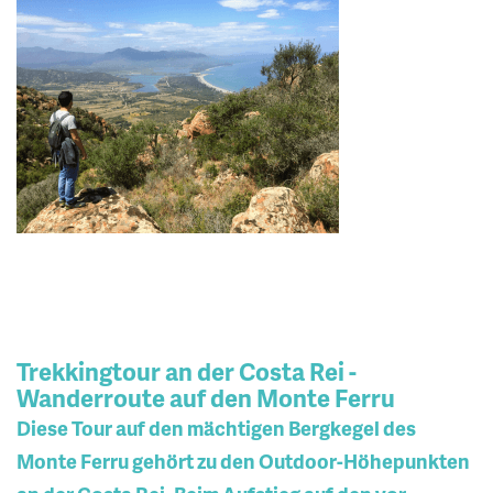
Trekkingtour an der Costa Rei -
Wanderroute auf den Monte Ferru
Diese Tour auf den mächtigen Bergkegel des
Monte Ferru gehört zu den Outdoor-Höhepunkten