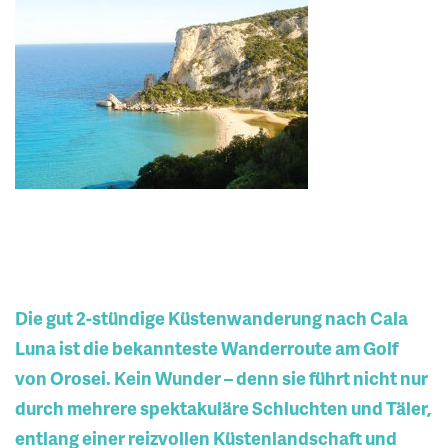
Die gut 2-stündige Küstenwanderung nach Cala
Luna ist die bekannteste Wanderroute am Golf
von Orosei. Kein Wunder – denn sie führt nicht nur
durch mehrere spektakuläre Schluchten und Täler,
entlang einer reizvollen Küstenlandschaft und